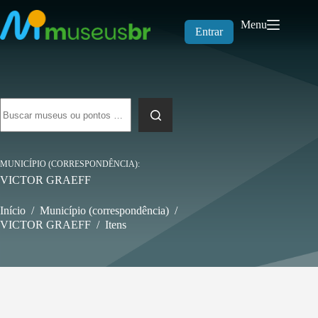
Pular
para
Menu
o
Entrar
conteúdo
Sem
resultados
MUNICÍPIO (CORRESPONDÊNCIA)
VICTOR GRAEFF
Início
/
Município (correspondência)
/
VICTOR GRAEFF
/
Itens