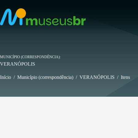
Pular
para
o
conteúdo
MUNICÍPIO (CORRESPONDÊNCIA)
VERANÓPOLIS
Início
/
Município (correspondência)
/
VERANÓPOLIS
/
Itens