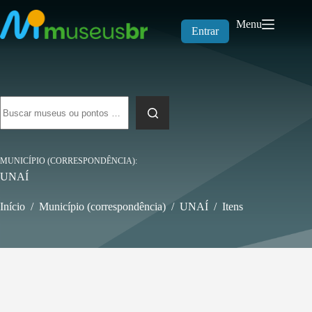
Pular
para
Menu
o
Entrar
conteúdo
Sem
resultados
MUNICÍPIO (CORRESPONDÊNCIA)
UNAÍ
Início
/
Município (correspondência)
/
UNAÍ
/
Itens