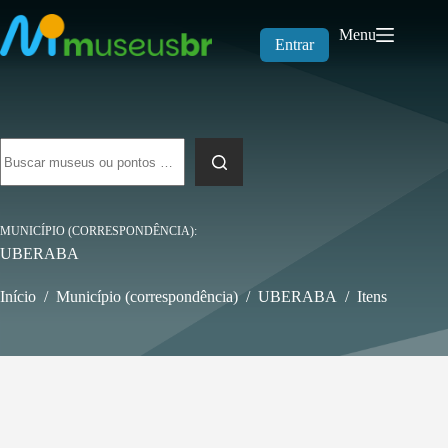
Pular
para
Menu
o
Entrar
conteúdo
Sem
resultados
MUNICÍPIO (CORRESPONDÊNCIA)
UBERABA
Início
/
Município (correspondência)
/
UBERABA
/
Itens