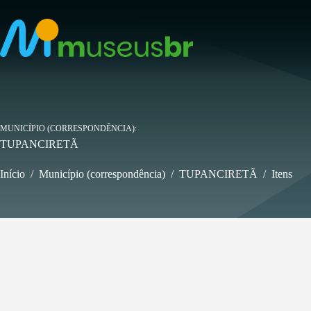
Pular
para
o
conteúdo
MUNICÍPIO (CORRESPONDÊNCIA)
TUPANCIRETÃ
Início
/
Município (correspondência)
/
TUPANCIRETÃ
/
Itens