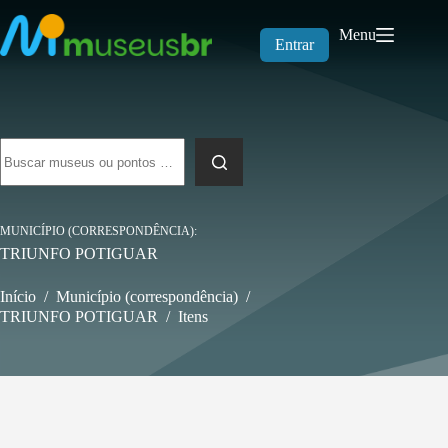
Pular
para
Menu
o
Entrar
conteúdo
Sem
resultados
MUNICÍPIO (CORRESPONDÊNCIA)
TRIUNFO POTIGUAR
Início
/
Município (correspondência)
/
TRIUNFO POTIGUAR
/
Itens