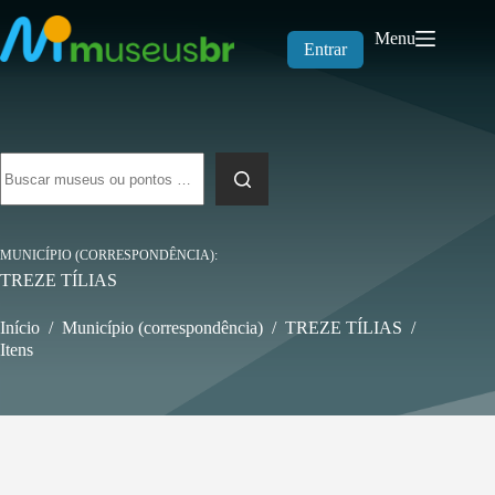
Pular
para
Menu
o
Entrar
conteúdo
Sem
resultados
MUNICÍPIO (CORRESPONDÊNCIA)
TREZE TÍLIAS
Início
/
Município (correspondência)
/
TREZE TÍLIAS
/
Itens