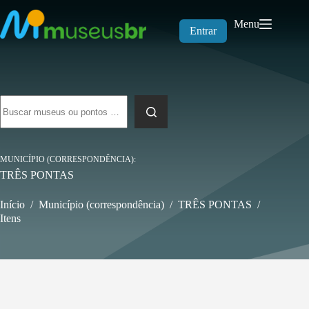
Pular
para
Menu
o
Entrar
conteúdo
Sem
resultados
MUNICÍPIO (CORRESPONDÊNCIA)
TRÊS PONTAS
Início
/
Município (correspondência)
/
TRÊS PONTAS
/
Itens