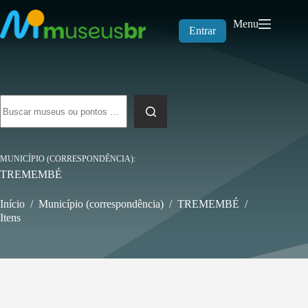
Pular
para
Menu
o
Entrar
conteúdo
Sem
resultados
MUNICÍPIO (CORRESPONDÊNCIA)
TREMEMBÉ
Início
/
Município (correspondência)
/
TREMEMBÉ
/
Itens