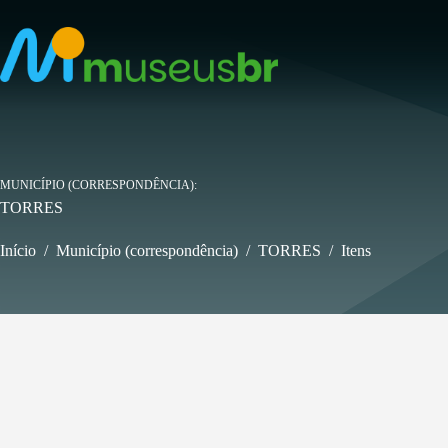
Pular
para
o
conteúdo
MUNICÍPIO (CORRESPONDÊNCIA)
TORRES
Início
/
Município (correspondência)
/
TORRES
/
Itens