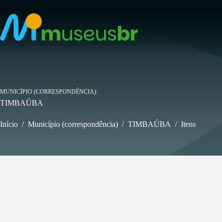
Pular
para
o
conteúdo
MUNICÍPIO (CORRESPONDÊNCIA)
TIMBAÚBA
Início
/
Município (correspondência)
/
TIMBAÚBA
/
Itens