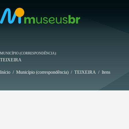
Pular
para
o
conteúdo
MUNICÍPIO (CORRESPONDÊNCIA)
TEIXEIRA
Início
/
Município (correspondência)
/
TEIXEIRA
/
Itens