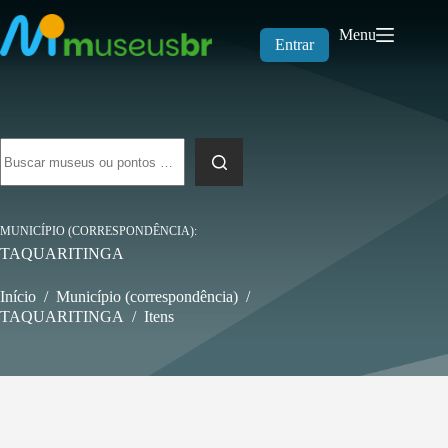
Pular
para
Menu
o
Entrar
conteúdo
Sem
resultados
MUNICÍPIO (CORRESPONDÊNCIA)
TAQUARITINGA
Início
/
Município (correspondência)
/
TAQUARITINGA
/
Itens