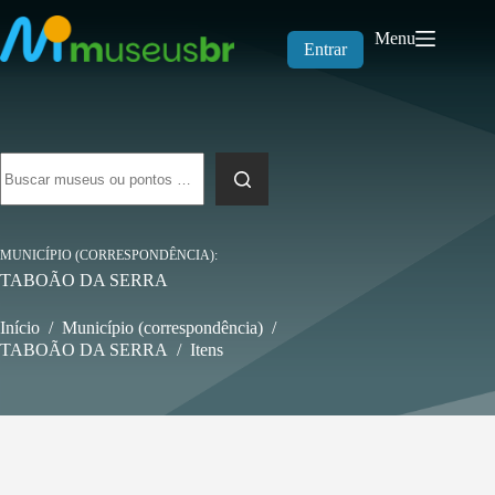
Pular
para
Menu
o
Entrar
conteúdo
Sem
resultados
MUNICÍPIO (CORRESPONDÊNCIA)
TABOÃO DA SERRA
Início
/
Município (correspondência)
/
TABOÃO DA SERRA
/
Itens