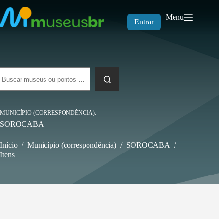
Pular
para
Menu
o
Entrar
conteúdo
Sem
resultados
MUNICÍPIO (CORRESPONDÊNCIA)
SOROCABA
Início
/
Município (correspondência)
/
SOROCABA
/
Itens