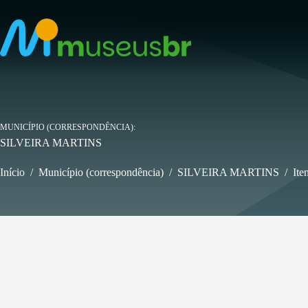
Pular
para
o
conteúdo
MUNICÍPIO (CORRESPONDÊNCIA)
SILVEIRA MARTINS
Início
/
Município (correspondência)
/
SILVEIRA MARTINS
/
Ite