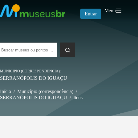
Pular
para
Menu
o
Entrar
conteúdo
Sem
resultados
MUNICÍPIO (CORRESPONDÊNCIA)
SERRANÓPOLIS DO IGUAÇU
Início
/
Município (correspondência)
/
SERRANÓPOLIS DO IGUAÇU
/
Itens