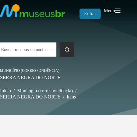
Pular
para
Menu
o
Entrar
conteúdo
Sem
resultados
MUNICÍPIO (CORRESPONDÊNCIA)
SERRA NEGRA DO NORTE
Início
/
Município (correspondência)
/
SERRA NEGRA DO NORTE
/
Itens