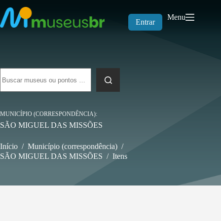
Pular
para
Menu
o
Entrar
conteúdo
Sem
resultados
MUNICÍPIO (CORRESPONDÊNCIA)
SÃO MIGUEL DAS MISSÕES
Início
/
Município (correspondência)
/
SÃO MIGUEL DAS MISSÕES
/
Itens