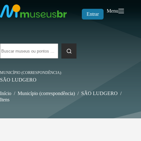
Pular
para
Menu
o
Entrar
conteúdo
Sem
resultados
MUNICÍPIO (CORRESPONDÊNCIA)
SÃO LUDGERO
Início
/
Município (correspondência)
/
SÃO LUDGERO
/
Itens