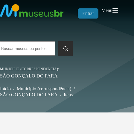
Pular
para
Menu
o
Entrar
conteúdo
Sem
resultados
MUNICÍPIO (CORRESPONDÊNCIA)
SÃO GONÇALO DO PARÁ
Início
/
Município (correspondência)
/
SÃO GONÇALO DO PARÁ
/
Itens