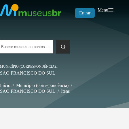
Pular
para
Menu
o
Entrar
conteúdo
Sem
resultados
MUNICÍPIO (CORRESPONDÊNCIA)
SÃO FRANCISCO DO SUL
Início
/
Município (correspondência)
/
SÃO FRANCISCO DO SUL
/
Itens