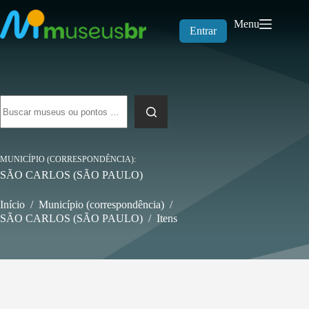
Pular
para
Menu
o
Entrar
conteúdo
Sem
resultados
MUNICÍPIO (CORRESPONDÊNCIA)
SÃO CARLOS (SÃO PAULO)
Início
/
Município (correspondência)
/
SÃO CARLOS (SÃO PAULO)
/
Itens