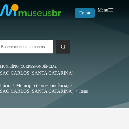
Pular
para
Menu
o
Entrar
conteúdo
Sem
resultados
MUNICÍPIO (CORRESPONDÊNCIA)
SÃO CARLOS (SANTA CATARINA)
Início
/
Município (correspondência)
/
SÃO CARLOS (SANTA CATARINA)
/
Itens