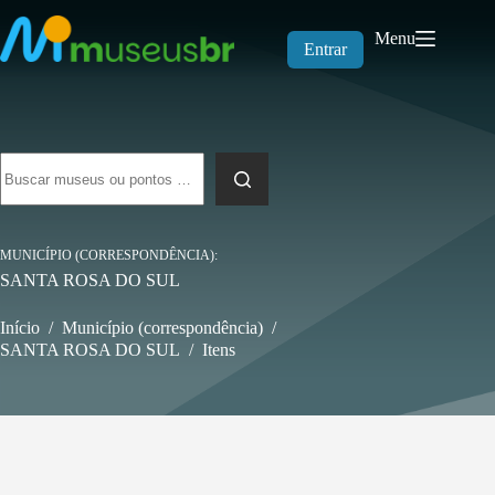
Pular
para
Menu
o
Entrar
conteúdo
Sem
resultados
MUNICÍPIO (CORRESPONDÊNCIA)
SANTA ROSA DO SUL
Início
/
Município (correspondência)
/
SANTA ROSA DO SUL
/
Itens