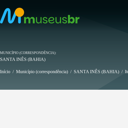
Pular
para
o
conteúdo
MUNICÍPIO (CORRESPONDÊNCIA)
SANTA INÊS (BAHIA)
Início
/
Município (correspondência)
/
SANTA INÊS (BAHIA)
/
I