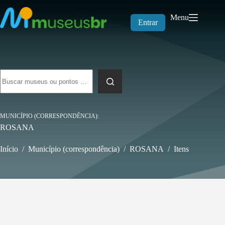
Pular
para
Menu
o
Entrar
conteúdo
Sem
resultados
MUNICÍPIO (CORRESPONDÊNCIA)
ROSANA
Início
/
Município (correspondência)
/
ROSANA
/
Itens