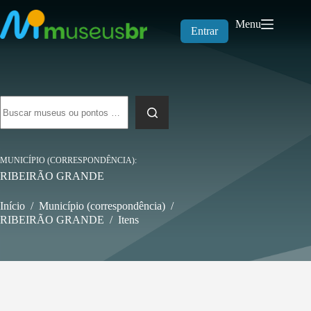
Pular
para
Menu
o
Entrar
conteúdo
Sem
resultados
MUNICÍPIO (CORRESPONDÊNCIA)
RIBEIRÃO GRANDE
Início
/
Município (correspondência)
/
RIBEIRÃO GRANDE
/
Itens