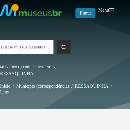
Pular
para
Menu
o
Entrar
conteúdo
Sem
resultados
MUNICÍPIO (CORRESPONDÊNCIA)
RESSAQUINHA
Início
/
Município (correspondência)
/
RESSAQUINHA
/
Itens