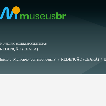
Pular
para
o
conteúdo
MUNICÍPIO (CORRESPONDÊNCIA)
REDENÇÃO (CEARÁ)
Início
/
Município (correspondência)
/
REDENÇÃO (CEARÁ)
/
I