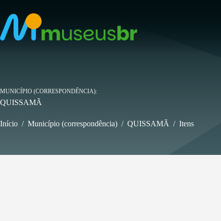
Pular
para
o
conteúdo
MUNICÍPIO (CORRESPONDÊNCIA)
QUISSAMÃ
Início
/
Município (correspondência)
/
QUISSAMÃ
/
Itens