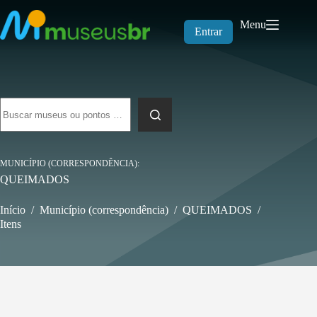
Pular
para
Menu
o
Entrar
conteúdo
Sem
resultados
MUNICÍPIO (CORRESPONDÊNCIA)
QUEIMADOS
Início
/
Município (correspondência)
/
QUEIMADOS
/
Itens