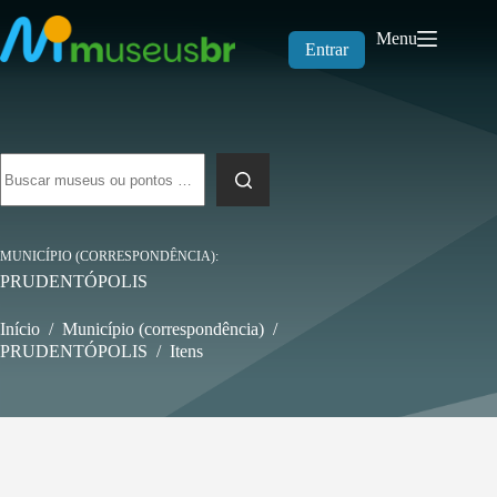
Pular
para
Menu
o
Entrar
conteúdo
Sem
resultados
MUNICÍPIO (CORRESPONDÊNCIA)
PRUDENTÓPOLIS
Início
/
Município (correspondência)
/
PRUDENTÓPOLIS
/
Itens