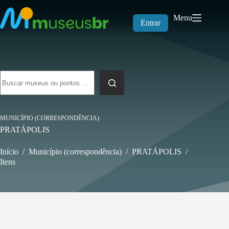
Pular
para
Menu
o
Entrar
conteúdo
Sem
resultados
MUNICÍPIO (CORRESPONDÊNCIA)
PRATÁPOLIS
Início
/
Município (correspondência)
/
PRATÁPOLIS
/
Itens