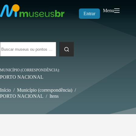
Pular
para
Menu
o
Entrar
conteúdo
Sem
resultados
MUNICÍPIO (CORRESPONDÊNCIA)
PORTO NACIONAL
Início
/
Município (correspondência)
/
PORTO NACIONAL
/
Itens