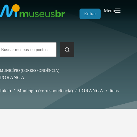
Pular
para
Menu
o
Entrar
conteúdo
Sem
resultados
MUNICÍPIO (CORRESPONDÊNCIA)
PORANGA
Início
/
Município (correspondência)
/
PORANGA
/
Itens