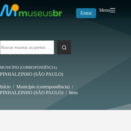
Pular
para
Menu
o
Entrar
conteúdo
Sem
resultados
MUNICÍPIO (CORRESPONDÊNCIA)
PINHALZINHO (SÃO PAULO)
Início
/
Município (correspondência)
/
PINHALZINHO (SÃO PAULO)
/
Itens