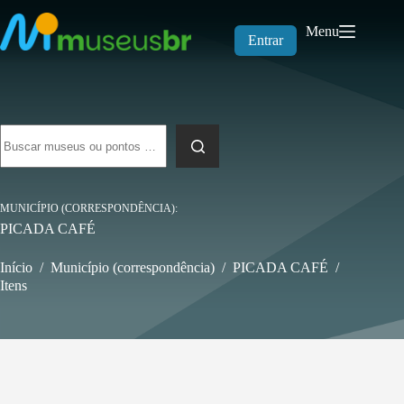
Pular
para
Menu
o
Entrar
conteúdo
Sem
resultados
MUNICÍPIO (CORRESPONDÊNCIA)
PICADA CAFÉ
Início
/
Município (correspondência)
/
PICADA CAFÉ
/
Itens