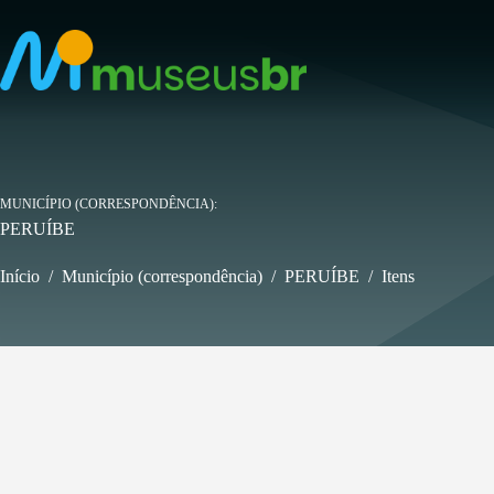
Pular
para
o
conteúdo
MUNICÍPIO (CORRESPONDÊNCIA)
PERUÍBE
Início
/
Município (correspondência)
/
PERUÍBE
/
Itens