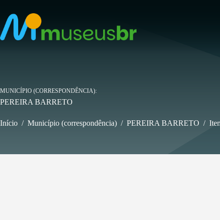
Pular
para
o
conteúdo
MUNICÍPIO (CORRESPONDÊNCIA)
PEREIRA BARRETO
Início
/
Município (correspondência)
/
PEREIRA BARRETO
/
Ite