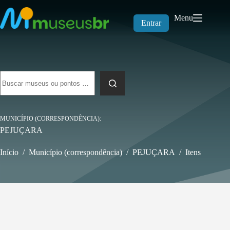
Pular
para
Menu
o
Entrar
conteúdo
Sem
resultados
MUNICÍPIO (CORRESPONDÊNCIA)
PEJUÇARA
Início
/
Município (correspondência)
/
PEJUÇARA
/
Itens