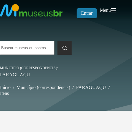
Pular
para
Menu
o
Entrar
conteúdo
Sem
resultados
MUNICÍPIO (CORRESPONDÊNCIA)
PARAGUAÇU
Início
/
Município (correspondência)
/
PARAGUAÇU
/
Itens