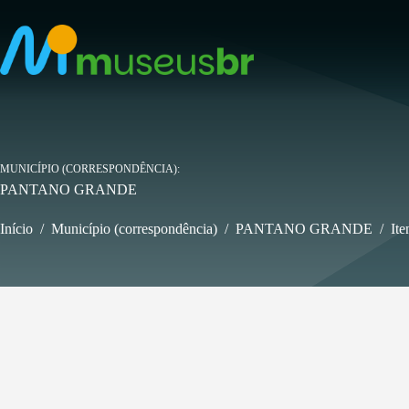
Pular
para
o
conteúdo
MUNICÍPIO (CORRESPONDÊNCIA)
PANTANO GRANDE
Início
/
Município (correspondência)
/
PANTANO GRANDE
/
Ite