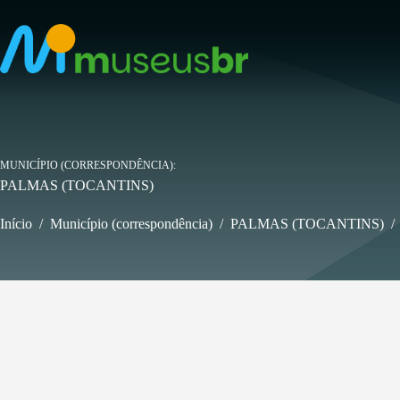
Pular
para
o
conteúdo
MUNICÍPIO (CORRESPONDÊNCIA)
PALMAS (TOCANTINS)
Início
/
Município (correspondência)
/
PALMAS (TOCANTINS)
/