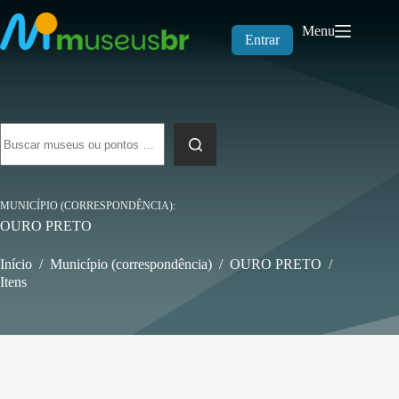
Pular
para
Menu
o
Entrar
conteúdo
Sem
resultados
MUNICÍPIO (CORRESPONDÊNCIA)
OURO PRETO
Início
/
Município (correspondência)
/
OURO PRETO
/
Itens