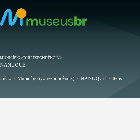
Pular
para
o
conteúdo
MUNICÍPIO (CORRESPONDÊNCIA)
NANUQUE
Início
/
Município (correspondência)
/
NANUQUE
/
Itens