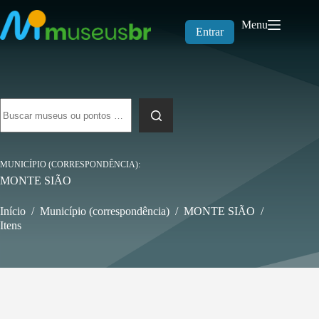
Pular
para
Menu
o
Entrar
conteúdo
Sem
resultados
MUNICÍPIO (CORRESPONDÊNCIA)
MONTE SIÃO
Início
/
Município (correspondência)
/
MONTE SIÃO
/
Itens