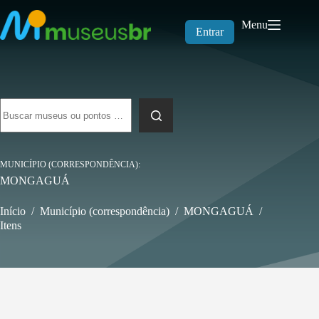
Pular
para
Menu
o
Entrar
conteúdo
Sem
resultados
MUNICÍPIO (CORRESPONDÊNCIA)
MONGAGUÁ
Início
/
Município (correspondência)
/
MONGAGUÁ
/
Itens