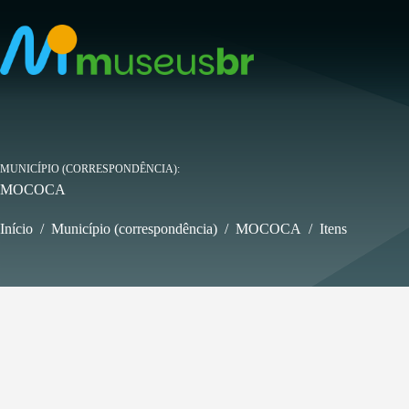
Pular
para
o
conteúdo
MUNICÍPIO (CORRESPONDÊNCIA)
MOCOCA
Início
/
Município (correspondência)
/
MOCOCA
/
Itens