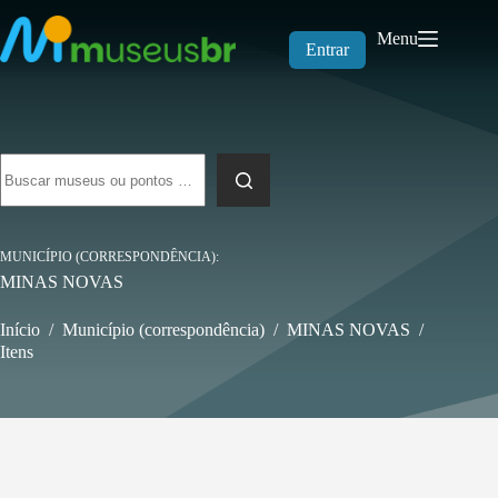
Pular
para
Menu
o
Entrar
conteúdo
Sem
resultados
MUNICÍPIO (CORRESPONDÊNCIA)
MINAS NOVAS
Início
/
Município (correspondência)
/
MINAS NOVAS
/
Itens